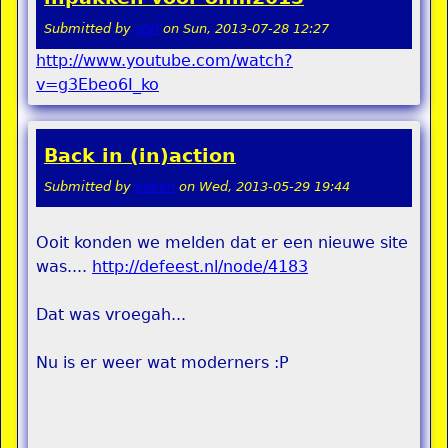
Submitted by
stel
on
Sun, 2013-07-28 12:27
http://www.youtube.com/watch?
v=g3Ebeo6I_ko
Back in (in)action
Submitted by
pokon
on
Wed, 2013-05-29 19:44
Ooit konden we melden dat er een nieuwe site
was....
http://defeest.nl/node/4183
Dat was vroegah...
Nu is er weer wat moderners :P