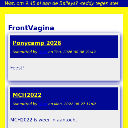
Wat, om 9.45 al aan de Baileys? -teddy tegen stel
Jump to navigation
FrontVagina
a
i
Ponycamp 2026
n
Submitted by
remi
on
Thu, 2026-08-06 21:42
Feest!
e
n
MCH2022
u
Submitted by
remi
on
Mon, 2022-06-27 11:06
MCH2022 is weer in aantocht!