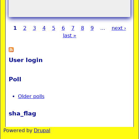
1
2
3
4
5
6
7
8
9
…
next ›
Pages
last »
User login
Poll
Older polls
sha_flag
Powered by
Drupal